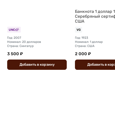
Банкнота 1 доллар 
Серебряный серти
США
UNC
VG
Год: 2007
Год: 1923
Номинал: 20 долларов
Номинал: 1 доллар
Страна: Сингапур
Страна: США
3 500 ₽
2 000 ₽
Добавить
в
корзину
Добавить
в
кор