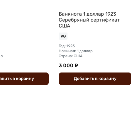
Банкнота 1 доллар 1923
Серебряный сертификат
США
VG
Год: 1923
Номинал: 1 доллар
ао
Страна: США
3 000 ₽
авить
в
корзину
Добавить
в
корзину