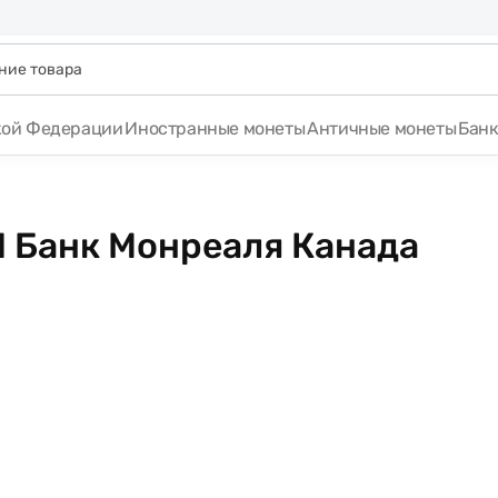
кой Федерации
Иностранные монеты
Античные монеты
Бан
1 Банк Монреаля Канада