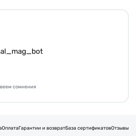
ial_mag_bot
звеем сомнения
а
Оплата
Гарантии и возврат
База сертификатов
Отзывы