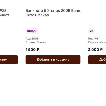
1923
Банкнота 50 патак 2008 Банк
фикат
Китая Макао
UNC
XF
Год: 2008
Год: 1984
Страна: Макао
Страна: Мак
1 500 ₽
2 000 ₽
зину
Добавить
в
корзину
Доб