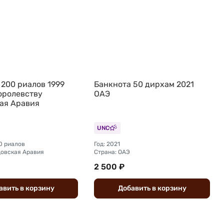
 200 риалов 1999
Банкнота 50 дирхам 2021
Королевству
ОАЭ
ая Аравия
UNC
0 риалов
Год: 2021
довская Аравия
Страна: ОАЭ
2 500 ₽
авить
в
корзину
Добавить
в
корзину