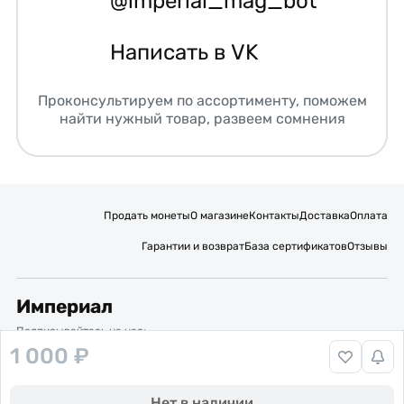
@imperial_mag_bot
Написать в VK
Проконсультируем по ассортименту, поможем
найти нужный товар, развеем сомнения
Продать монеты
О магазине
Контакты
Доставка
Оплата
Гарантии и возврат
База сертификатов
Отзывы
Империал
Подписывайтесь на нас:
1 000 ₽
Вакансии
Публичная оферта
Политика обработки персональных данных
Карта сайта
Нет в наличии