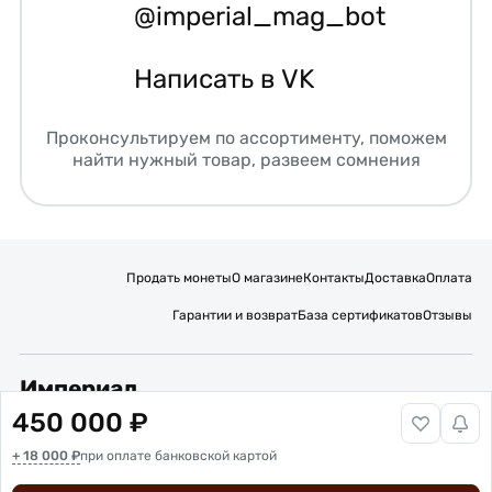
@imperial_mag_bot
Написать в VK
Проконсультируем по ассортименту, поможем
найти нужный товар, развеем сомнения
Продать монеты
О магазине
Контакты
Доставка
Оплата
Гарантии и возврат
База сертификатов
Отзывы
Империал
450 000 ₽
Подписывайтесь на нас:
+ 18 000 ₽
Вакансии
при оплате банковской картой
Публичная оферта
Политика обработки персональных данных