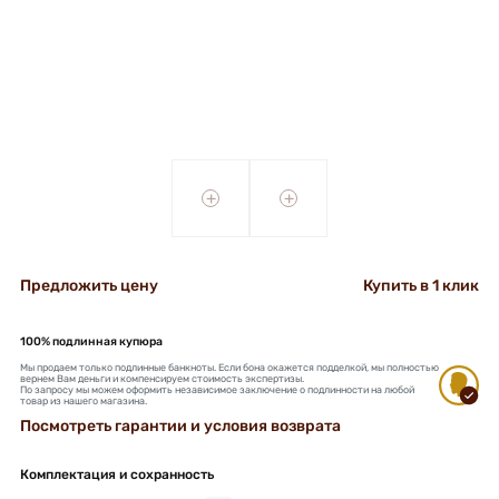
+
+
Предложить цену
Купить в 1 клик
100% подлинная купюра
Мы продаем только подлинные банкноты. Если бона окажется подделкой, мы полностью
вернем Вам деньги и компенсируем стоимость экспертизы.
По запросу мы можем оформить независимое заключение о подлинности на любой
товар из нашего магазина.
Посмотреть гарантии и условия возврата
Комплектация и сохранность