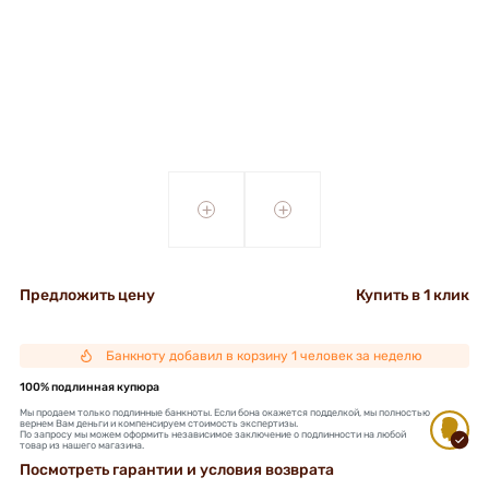
+
+
Предложить цену
Купить в 1 клик
Банкноту добавил в корзину 1 человек за неделю
100% подлинная купюра
Мы продаем только подлинные банкноты. Если бона окажется подделкой, мы полностью
вернем Вам деньги и компенсируем стоимость экспертизы.
По запросу мы можем оформить независимое заключение о подлинности на любой
товар из нашего магазина.
Посмотреть гарантии и условия возврата