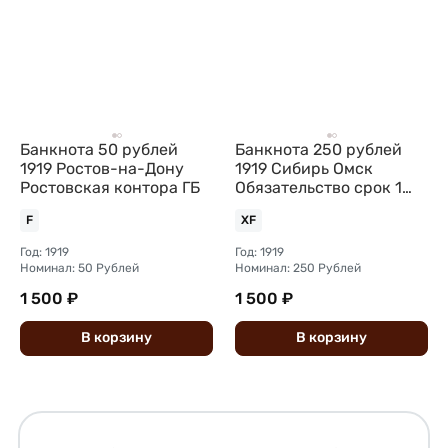
Банкнота 50 рублей
Банкнота 250 рублей
1919 Ростов-на-Дону
1919 Сибирь Омск
Ростовская контора ГБ
Обязательство срок 1
июля 1920
F
XF
Государственнаго
Год: 1919
Год: 1919
Номинал: 50 Рублей
Номинал: 250 Рублей
1 500 ₽
1 500 ₽
В
корзину
В
корзину