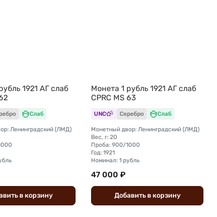
рубль 1921 АГ слаб
Монета 1 рубль 1921 АГ слаб
62
CPRC MS 63
ребро
Слаб
UNC
Серебро
Слаб
ор: Ленинградский (ЛМД)
Монетный двор: Ленинградский (ЛМД)
Вес, г: 20
1000
Проба: 900/1000
Год: 1921
убль
Номинал: 1 рубль
47 000 ₽
авить
в
корзину
Добавить
в
корзину