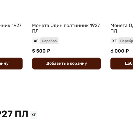
нник 1927
Монета Один полтинник 1927
Монета О
ПЛ
ПЛ
XF
Серебро
XF
Серебр
5 500 ₽
6 000 ₽
зину
Добавить
в
корзину
Доб
927 ПЛ
XF