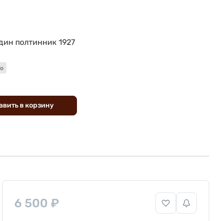
дин полтинник 1927
о
авить
в
корзину
6 500 ₽