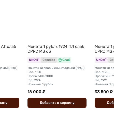
 АГ слаб
Монета 1 рубль 1924 ПЛ слаб
Монета 1 
CPRC MS 63
CPRC MS 
UNC
Серебро
Слаб
UNC
Се
дский (ЛМД)
Монетный двор: Ленинградский (ЛМД)
Монетный дв
Вес, г: 20
Вес, г: 20
Проба: 900/1000
Проба: 900/
Год: 1924
Год: 1921
Номинал: 1 рубль
Номинал: 1 р
18 000 ₽
33 500 ₽
зину
Добавить
в
корзину
Доб