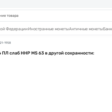
кой Федерации
Иностранные монеты
Античные монеты
Бан
21-1958
6 ПЛ слаб ННР MS 63 в другой сохранности: