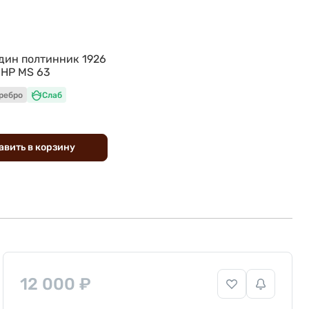
дин полтинник 1926
ННР MS 63
ребро
Слаб
авить
в
корзину
12 000 ₽