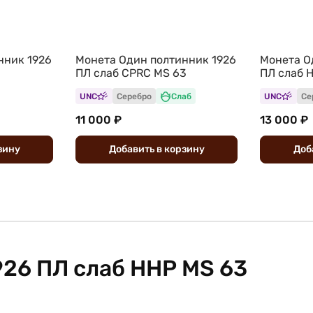
нник 1926
Монета Один полтинник 1926
Монета О
ПЛ слаб CPRC MS 63
ПЛ слаб 
UNC
Серебро
Слаб
UNC
Се
11 000 ₽
13 000 ₽
зину
Добавить
в
корзину
Доб
926 ПЛ слаб ННР MS 63