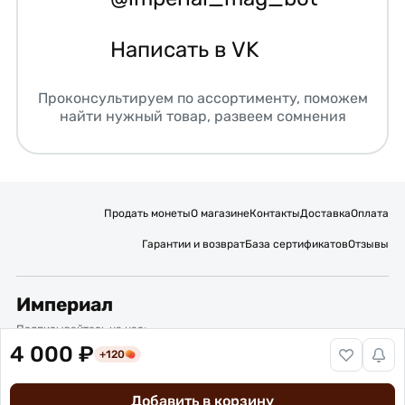
Написать в VK
Проконсультируем по ассортименту, поможем
найти нужный товар, развеем сомнения
Продать монеты
О магазине
Контакты
Доставка
Оплата
Гарантии и возврат
База сертификатов
Отзывы
Империал
Подписывайтесь на нас:
4 000 ₽
+120
Вакансии
Публичная оферта
Политика обработки персональных данных
Карта сайта
Добавить в корзину