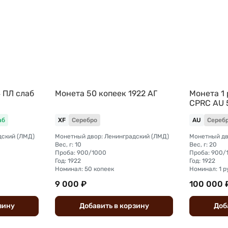
4 ПЛ слаб
Монета 50 копеек 1922 АГ
Монета 1 
CPRC AU 
аб
XF
Серебро
AU
Сереб
дский (ЛМД)
Монетный двор: Ленинградский (ЛМД)
Монетный дв
Вес, г: 10
Вес, г: 20
Проба: 900/1000
Проба: 900/
Год: 1922
Год: 1922
Номинал: 50 копеек
Номинал: 1 р
9 000 ₽
100 000 
зину
Добавить
в
корзину
Доб