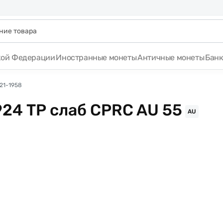
кой Федерации
Иностранные монеты
Античные монеты
Бан
21-1958
24 ТР слаб CPRC AU 55
AU