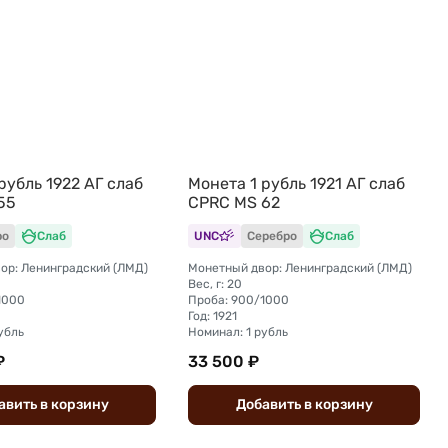
рубль 1922 АГ слаб
Монета 1 рубль 1921 АГ слаб
55
CPRC MS 62
ро
Слаб
UNC
Серебро
Слаб
ор: Ленинградский (ЛМД)
Монетный двор: Ленинградский (ЛМД)
Вес, г: 20
1000
Проба: 900/1000
Год: 1921
убль
Номинал: 1 рубль
₽
33 500 ₽
авить
в
корзину
Добавить
в
корзину