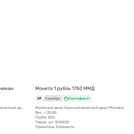
ечекан
Монета 1 рубль 1750 ММД
VF
Серебро
Сертификат
Монетный двор: Санкт-Петербургский монетный двор
Монетный двор: Красный монетный двор (Москва)
Вес, г: 25,85
Проба: 802
Тираж, шт: 1026529
Правитель: Елизавета