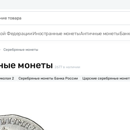
кой Федерации
Иностранные монеты
Античные монеты
Бан
Серебряные монеты
ные монеты
2677
в наличии
иколая 2
Серебряные монеты Банка России
Царские серебряные моне