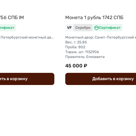
756 CПБ IM
Монета 1 рубль 1742 СПБ
тификат
VF
Серебро
Сертификат
Монетный двор: Санкт-Петербургский монетный двор
Вес, г: 25,85
Проба: 802
Тираж, шт: 1132906
Правитель: Елизавета
45 000 ₽
ить
в
корзину
Добавить
в
корзину