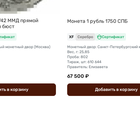
1742 ММД прямой
Монета 1 рубль 1750 СПБ
й бюст
тификат
XF
Серебро
Сертификат
ый монетный двор (Москва)
Вес, г: 25,85
Проба: 802
Тираж, шт: 610 644
Правитель: Елизавета
67 500 ₽
ить
в
корзину
Добавить
в
корзину