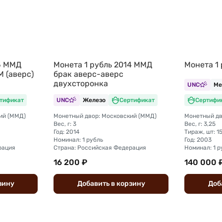
5 ММД
Монета 1 рубль 2014 ММД
Монета 1
М (аверс)
брак аверс-аверс
двухсторонка
UNC
Ме
тификат
UNC
Железо
Сертификат
Сертифи
ий (ММД)
Монетный двор: Московский (ММД)
Вес, г: 3
Вес, г: 3,25
Год: 2014
Тираж, шт: 1
Номинал: 1 рубль
Год: 2003
рация
Страна: Российская Федерация
Номинал: 1 р
16 200 ₽
140 000 
зину
Добавить
в
корзину
Доб