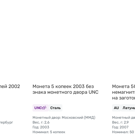
блей 2002
Монета 5 копеек 2003 без
Монета 5
знака монетного двора UNC
немагнит
на загото
образца
UNC
Сталь
AU
Латун
Монетный двор: Московский (ММД)
тербург
Вес, г: 2,6
Вес, г: 2,9
Год: 2003
Год: 2007
Номинал: 5 копеек
Номинал: 50