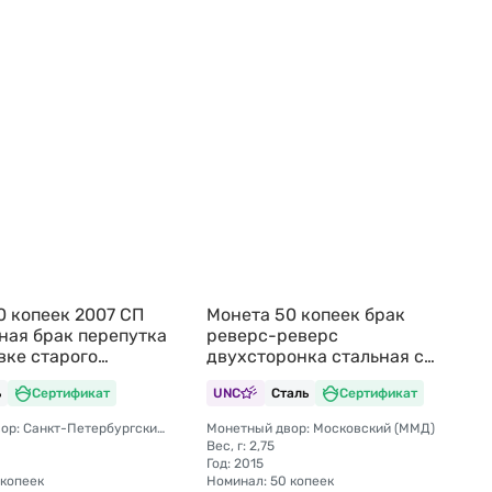
0 копеек 2007 СП
Монета 50 копеек брак
ная брак перепутка
реверс-реверс
вке старого
двухсторонка стальная с
гальванопокрытием
ь
Сертификат
UNC
Сталь
Сертификат
(лимонка)
Монетный двор: Санкт-Петербургский (СПМД)
Монетный двор: Московский (ММД)
Вес, г: 2,75
Год: 2015
 копеек
Номинал: 50 копеек