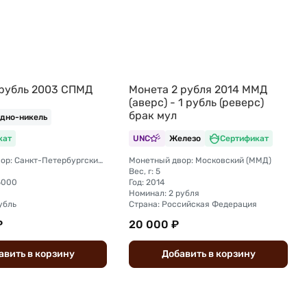
 рубль 2003 СПМД
Монета 2 рубля 2014 ММД
(аверс) - 1 рубль (реверс)
брак мул
дно-никель
кат
UNC
Железо
Сертификат
Монетный двор: Санкт-Петербургский (СПМД)
Монетный двор: Московский (ММД)
Вес, г: 5
5000
Год: 2014
Номинал: 2 рубля
убль
Страна: Российская Федерация
₽
20 000 ₽
авить
в
корзину
Добавить
в
корзину