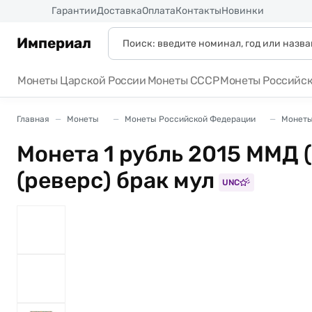
Россия
Гарантии
Доставка
Оплата
Контакты
Новинки
Империал
Монеты Царской России
Монеты СССР
Монеты Российс
Главная
Монеты
Монеты Российской Федерации
Монеты
Монета 1 рубль 2015 ММД (
(реверс) брак мул
UNC