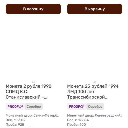
В
корзину
В
корзину
Монета 2 рубля 1998
Монета 25 рублей 1994
СПМД К.С.
ЛМД 100 лет
Станиславский -
Транссибирской
портрет, 135 лет со дня
магистрали Укладка
PROOF
Серебро
PROOF
Серебро
рождения
Монетный двор: Санкт-Петербургский (СПМД)
Монетный двор: Ленинградский (ЛМД)
Вес, г: 16,82
Вес, г: 172,84
Проба: 925
Проба: 900