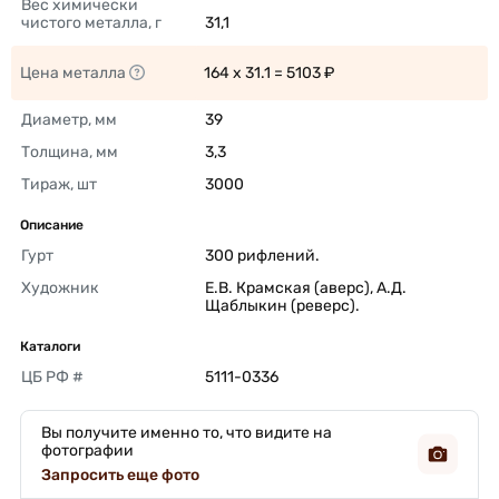
Вес химически 
чистого металла, г
31,1 
Цена металла
164 x 31.1 = 5103 ₽ 
Диаметр, мм
39 
Толщина, мм
3,3 
Тираж, шт
3000 
Описание
Гурт
300 рифлений. 
Художник
Е.В. Крамская (аверс), А.Д. 
Щаблыкин (реверс). 
Каталоги
ЦБ РФ #
5111-0336 
Вы получите именно то, что видите на
фотографии
Запросить еще фото