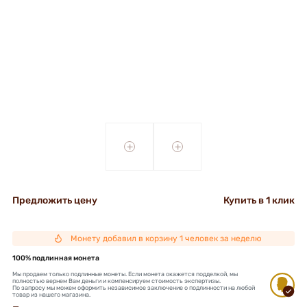
+
+
Предложить цену
Купить в 1 клик
Монету добавил в корзину 1 человек за неделю
100% подлинная монета
Мы продаем только подлинные монеты. Если монета окажется подделкой, мы
полностью вернем Вам деньги и компенсируем стоимость экспертизы.
По запросу мы можем оформить независимое заключение о подлинности на любой
товар из нашего магазина.