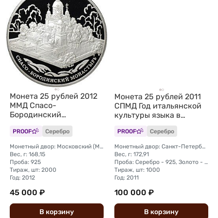
Монета 25 рублей 2012
Монета 25 рублей 2011
ММД Спасо-
СПМД Год итальянской
Бородинский
культуры языка в
монастырь
России Италия
PROOF
Серебро
PROOF
Серебро
Монетный двор: Московский (ММД)
Монетный двор: Санкт-Петербургский (СПМД)
Вес, г: 168,15
Вес, г: 172,91
Проба: 925
Проба: Серебро - 925, Золото - 999
Тираж, шт: 2000
Тираж, шт: 1000
Год: 2012
Год: 2011
45 000 ₽
100 000 ₽
В
корзину
В
корзину