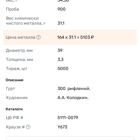
Вес, г
34,56 
Проба
900 
Вес химически 
чистого металла, г
31,1 
Цена металла
164 x 31.1 = 5103 ₽ 
Диаметр, мм
39 
Толщина, мм
3,3 
Тираж, шт
5000 
Описание
Гурт
300  рифлений. 
Художник
А.А. Колодкин. 
Каталоги
ЦБ РФ #
5111-0079 
Краузе #
Y673 