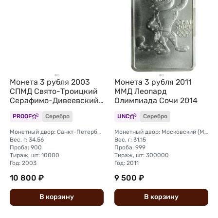
Монета 3 рубля 2003
Монета 3 рубля 2011
СПМД Свято-Троицкий
ММД Леопард
Серафимо-Дивеевский
Олимпиада Сочи 2014
монастырь
PROOF
Серебро
UNC
Серебро
Монетный двор: Санкт-Петербургский (СПМД)
Монетный двор: Московский (ММД)
Вес, г: 34,56
Вес, г: 31,15
Проба: 900
Проба: 999
Тираж, шт: 10000
Тираж, шт: 300000
Год: 2003
Год: 2011
10 800 ₽
9 500 ₽
В
корзину
В
корзину