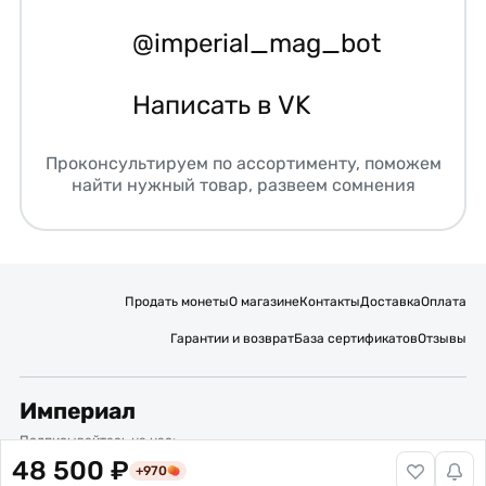
@imperial_mag_bot
Написать в VK
Проконсультируем по ассортименту, поможем
найти нужный товар, развеем сомнения
Продать монеты
О магазине
Контакты
Доставка
Оплата
Гарантии и возврат
База сертификатов
Отзывы
Империал
Подписывайтесь на нас:
48 500 ₽
+970
Вакансии