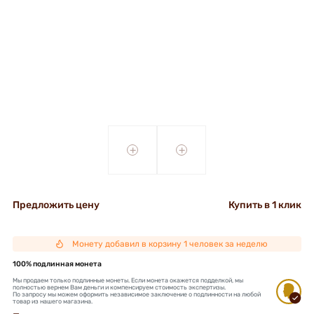
+
+
Предложить цену
Купить в 1 клик
Монету добавил в корзину 1 человек за неделю
100% подлинная монета
Мы продаем только подлинные монеты. Если монета окажется подделкой, мы
полностью вернем Вам деньги и компенсируем стоимость экспертизы.
По запросу мы можем оформить независимое заключение о подлинности на любой
товар из нашего магазина.