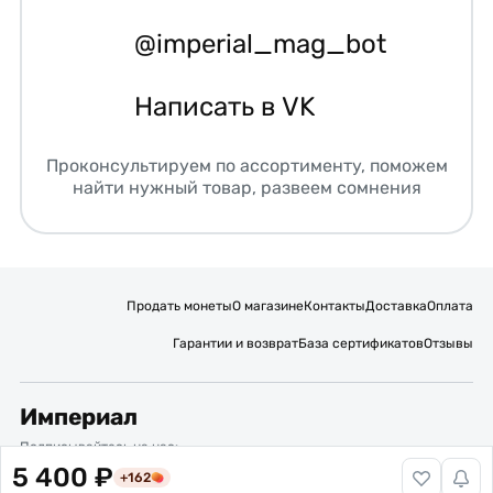
@imperial_mag_bot
Написать в VK
Проконсультируем по ассортименту, поможем
найти нужный товар, развеем сомнения
Продать монеты
О магазине
Контакты
Доставка
Оплата
Гарантии и возврат
База сертификатов
Отзывы
Империал
Подписывайтесь на нас:
5 400 ₽
+162
Вакансии