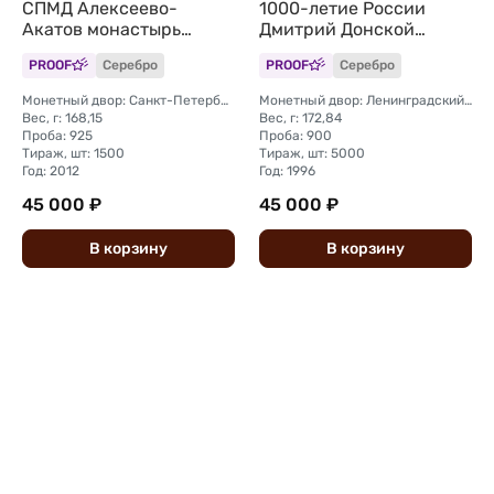
СПМД Алексеево-
1000-летие России
Акатов монастырь
Дмитрий Донской
Воронеж
Куликовская Битва 1380
PROOF
Серебро
PROOF
Серебро
Монетный двор: Санкт-Петербургский (СПМД)
Монетный двор: Ленинградский (ЛМД)
Вес, г: 168,15
Вес, г: 172,84
Проба: 925
Проба: 900
Тираж, шт: 1500
Тираж, шт: 5000
Год: 2012
Год: 1996
45 000 ₽
45 000 ₽
В
корзину
В
корзину