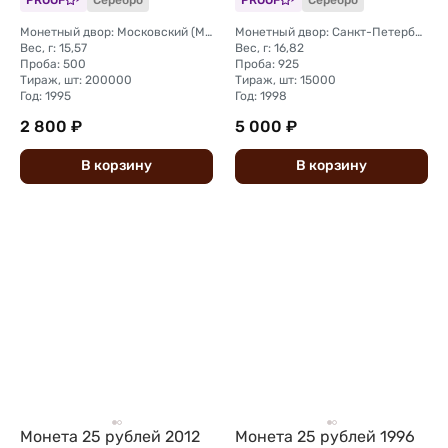
PROOF
Серебро
PROOF
Серебро
рождения
Монетный двор: Московский (ММД)
Монетный двор: Санкт-Петербургский (СПМД)
Вес, г: 15,57
Вес, г: 16,82
Проба: 500
Проба: 925
Тираж, шт: 200000
Тираж, шт: 15000
Год: 1995
Год: 1998
2 800 ₽
5 000 ₽
В
корзину
В
корзину
Монета 25 рублей 2012
Монета 25 рублей 1996