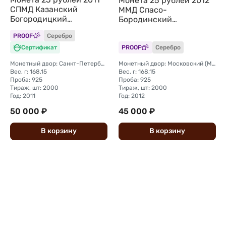
Монета 25 рублей 2012
СПМД Казанский
ММД Спасо-
Богородицкий
Бородинский
монастырь
монастырь
PROOF
Серебро
Сертификат
PROOF
Серебро
Монетный двор: Санкт-Петербургский (СПМД)
Монетный двор: Московский (ММД)
Вес, г: 168,15
Вес, г: 168,15
Проба: 925
Проба: 925
Тираж, шт: 2000
Тираж, шт: 2000
Год: 2011
Год: 2012
50 000 ₽
45 000 ₽
В
корзину
В
корзину