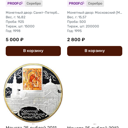
PROOF
Серебро
PROOF
Серебро
рождения
Монетный двор: Санкт-Петербургский (СПМД)
Монетный двор: Московский (ММД)
Вес, г: 16,82
Вес, г: 15,57
Проба: 925
Проба: 500
Тираж, шт: 15000
Тираж, шт: 200000
Год: 1998
Год: 1995
5 000 ₽
2 800 ₽
В
корзину
В
корзину
Монета 25 рублей 2011