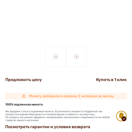
+
+
Предложить цену
Купить в 1 клик
Монету добавили в корзину 2 человека за месяц
100% подлинная монета
Мы продаем только подлинные монеты. Если монета окажется подделкой, мы
полностью вернем Вам деньги и компенсируем стоимость экспертизы.
По запросу мы можем оформить независимое заключение о подлинности на любой
товар из нашего магазина.
Посмотреть гарантии и условия возврата