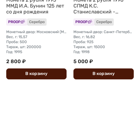
ММД И.А. Бунин 125 лет
СПМД К.С.
со дня рождения
Станиславский -
портрет, 135 лет со дня
PROOF
Серебро
PROOF
Серебро
рождения
Монетный двор: Московский (ММД)
Монетный двор: Санкт-Петербургский (СПМД)
Вес, г: 15,57
Вес, г: 16,82
Проба: 500
Проба: 925
Тираж, шт: 200000
Тираж, шт: 15000
Год: 1995
Год: 1998
2 800 ₽
5 000 ₽
В
корзину
В
корзину