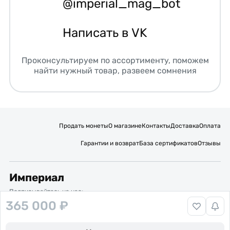
@imperial_mag_bot
Написать в VK
Проконсультируем по ассортименту, поможем
найти нужный товар, развеем сомнения
Продать монеты
О магазине
Контакты
Доставка
Оплата
Гарантии и возврат
База сертификатов
Отзывы
Империал
Подписывайтесь на нас:
365 000 ₽
Вакансии
Публичная оферта
Политика обработки персональных данных