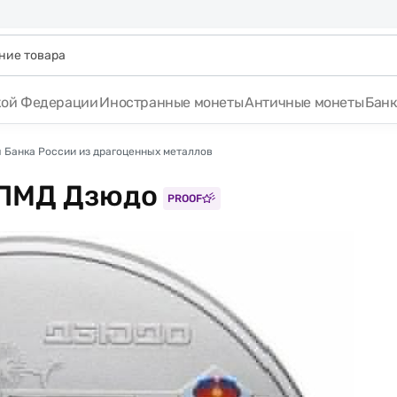
кой Федерации
Иностранные монеты
Античные монеты
Бан
 Банка России из драгоценных металлов
СПМД Дзюдо
PROOF