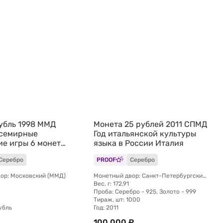
рубль 1998 ММД
Монета 25 рублей 2011 СПМД
семирные
Год итальянской культуры
е игры 6 монет
языка в России Италия
овки)
Серебро
PROOF
Серебро
ор: Московский (ММД)
Монетный двор: Санкт-Петербургский (СПМД)
Вес, г: 172,91
Проба: Серебро - 925, Золото - 999
Тираж, шт: 1000
убль
Год: 2011
100 000 ₽