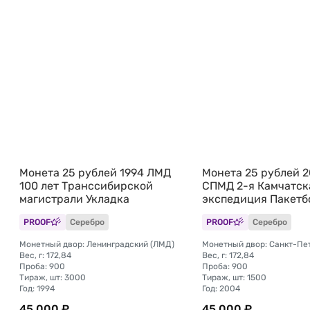
Монета 25 рублей 1994 ЛМД
Монета 25 рублей 
100 лет Транссибирской
СПМД 2-я Камчатск
магистрали Укладка
экспедиция Пакетбо
Петр, Павел
PROOF
Серебро
PROOF
Серебро
Монетный двор: Ленинградский (ЛМД)
Вес, г: 172,84
Вес, г: 172,84
Проба: 900
Проба: 900
Тираж, шт: 3000
Тираж, шт: 1500
Год: 1994
Год: 2004
45 000 ₽
45 000 ₽