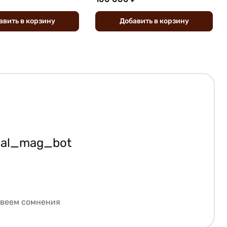
авить
в
корзину
Добавить
в
корзину
ial_mag_bot
звеем сомнения