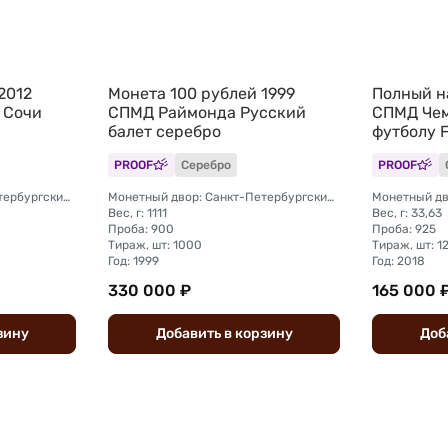
2012
Монета 100 рублей 1999
Полный н
 Сочи
СПМД Раймонда Русский
СПМД Чем
балет серебро
футболу F
марки
PROOF
Серебро
PROOF
Монетный двор: Санкт-Петербургский (СПМД)
Монетный двор: Санкт-Петербургский (СПМД)
Вес, г: 1111
Вес, г: 33,63
Проба: 900
Проба: 925
Тираж, шт: 1000
Тираж, шт: 1
Год: 1999
Год: 2018
330 000 ₽
165 000 
зину
Добавить
в
корзину
Доб