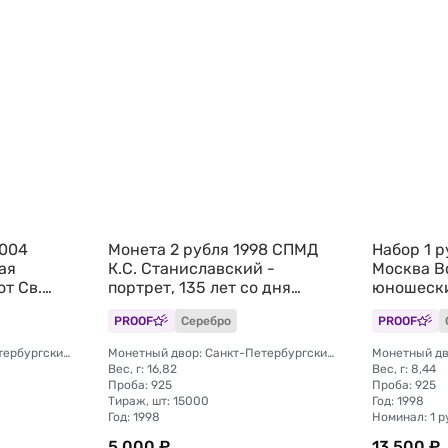
2004
Монета 2 рубля 1998 СПМД
Набор 1 
ая
К.С. Станиславский -
Москва В
т Св.
портрет, 135 лет со дня
юношески
рождения
(без упак
PROOF
Серебро
PROOF
Монетный двор: Санкт-Петербургский (СПМД)
Монетный двор: Санкт-Петербургский (СПМД)
Монетный дв
Вес, г: 16,82
Вес, г: 8,44
Проба: 925
Проба: 925
Тираж, шт: 15000
Год: 1998
Год: 1998
Номинал: 1 р
5 000 ₽
13 500 ₽