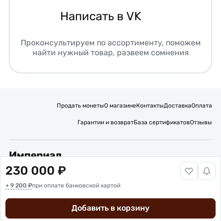
Написать в VK
Проконсультируем по ассортименту, поможем
найти нужный товар, развеем сомнения
Продать монеты
О магазине
Контакты
Доставка
Оплата
Гарантии и возврат
База сертификатов
Отзывы
Империал
230 000 ₽
Подписывайтесь на нас:
+ 9 200 ₽
при оплате банковской картой
Вакансии
Публичная оферта
Политика обработки персональных данных
Карта сайта
Добавить в корзину
© 2016 – 2026 ИП Титов Александр Михайлович