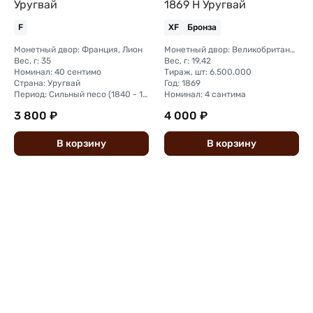
Уругвай
1869 H Уругвай
F
XF
Бронза
Монетный двор: Франция, Лион
Монетный двор: Великобритания, Бирмингем
Вес, г: 35
Вес, г: 19,42
Номинал: 40 сентимо
Тираж, шт: 6.500.000
Страна: Уругвай
Год: 1869
Период: Сильный песо (1840 - 1857)
Номинал: 4 сантима
3 800 ₽
4 000 ₽
В
корзину
В
корзину