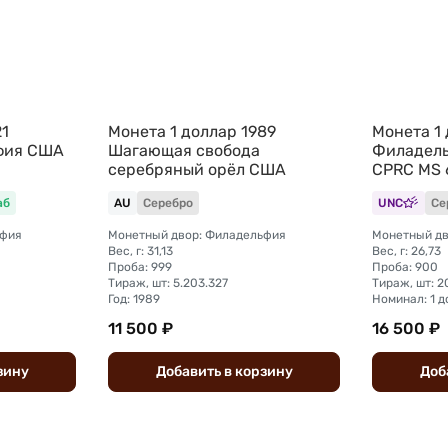
21
Монета 1 доллар 1989
Монета 1 
фия США
Шагающая свобода
Филадель
серебряный орёл США
CPRC MS 
аб
AU
Серебро
UNC
Се
ьфия
Монетный двор: Филадельфия
Монетный дв
Вес, г: 31,13
Вес, г: 26,73
Проба: 999
Проба: 900
Тираж, шт: 5.203.327
Тираж, шт: 2
Год: 1989
Номинал: 1 
11 500 ₽
16 500 ₽
зину
Добавить
в
корзину
Доб