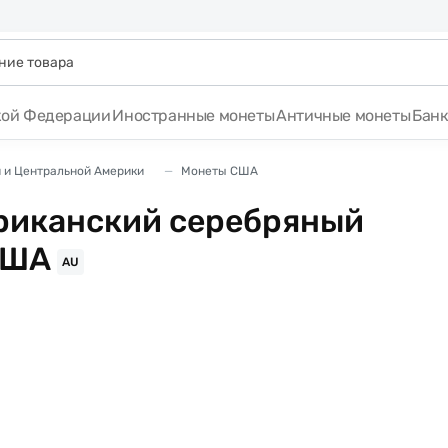
кой Федерации
Иностранные монеты
Античные монеты
Бан
 и Центральной Америки
Монеты США
ериканский серебряный
США
AU