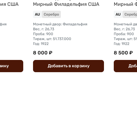
фия США
Мирный Филадельфия США
Мирный 
AU
Серебро
AU
Сереб
ьфия
Монетный двор: Филадельфия
Монетный дв
Вес, г: 26,73
Вес, г: 26,73
Проба: 900
Проба: 900
Тираж, шт: 51.737.000
Тираж, шт: 5
Год: 1922
Год: 1922
8 000 ₽
8 500 ₽
зину
Добавить
в
корзину
Доб