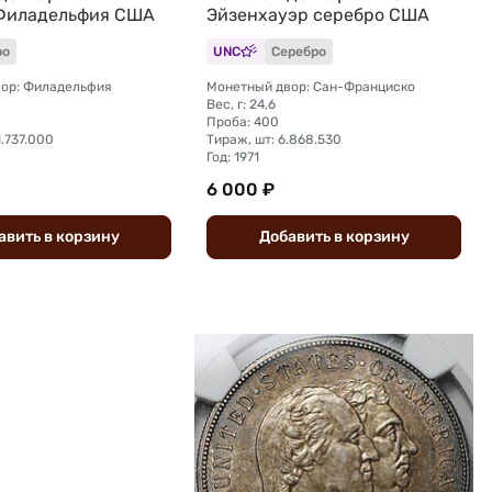
Филадельфия США
Эйзенхауэр серебро США
ро
UNC
Серебро
ор: Филадельфия
Монетный двор: Сан-Франциско
Вес, г: 24,6
Проба: 400
1.737.000
Тираж, шт: 6.868.530
Год: 1971
6 000 ₽
авить
в
корзину
Добавить
в
корзину