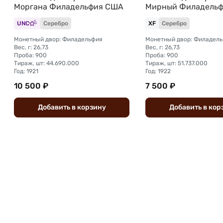
Моргана Филадельфия США
Мирный Филадель
UNC
Серебро
XF
Серебро
Монетный двор: Филадельфия
Монетный двор: Филадел
Вес, г: 26,73
Вес, г: 26,73
Проба: 900
Проба: 900
Тираж, шт: 44.690.000
Тираж, шт: 51.737.000
Год: 1921
Год: 1922
10 500 ₽
7 500 ₽
Добавить
в
корзину
Добавить
в
кор