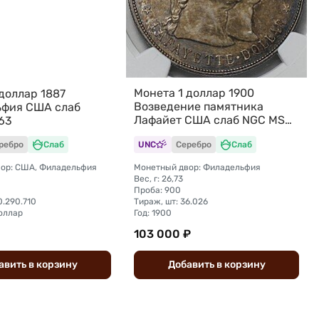
Монета 1 доллар 1900
доллар 1887
Возведение памятника
фия США слаб
Лафайет США слаб NGC MS
63
61
ребро
Слаб
UNC
Серебро
Слаб
ор: США, Филадельфия
Монетный двор: Филадельфия
Вес, г: 26,73
Проба: 900
0.290.710
Тираж, шт: 36.026
доллар
Год: 1900
103 000 ₽
авить
в
корзину
Добавить
в
корзину