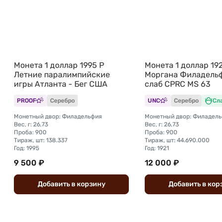
Монета 1 доллар 1995 P
Монета 1 доллар 19
Летние паралимпийские
Моргана Филадель
игры Атланта - Бег США
слаб CPRC MS 63
PROOF
Серебро
UNC
Серебро
Сл
Монетный двор: Филадельфия
Монетный двор: Филадел
Вес, г: 26,73
Вес, г: 26,73
Проба: 900
Проба: 900
Тираж, шт: 138.337
Тираж, шт: 44.690.000
Год: 1995
Год: 1921
9 500 ₽
12 000 ₽
Добавить
в
корзину
Добавить
в
кор