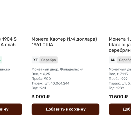
 1904 S
Монета Квотер (1/4 доллара)
Монета 1 
А слаб
1961 США
Шагающая
серебрян
б
XF
Серебро
AU
Сереб
нциско
Монетный двор: Филадельфия
Монетный дв
Вес, г: 6,25
Вес, г: 31,13
Проба: 900
Проба: 999
Тираж, шт: 40.064.244
Тираж, шт: 5
Год: 1961
Год: 1989
3 000 ₽
11 500 ₽
зину
Добавить
в
корзину
Доб