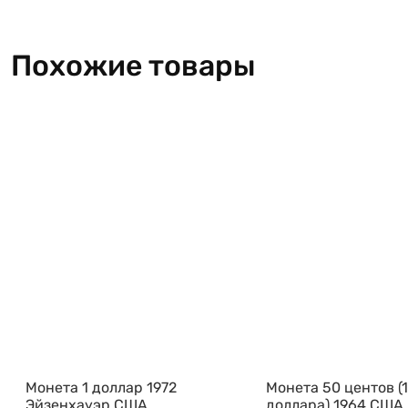
Похожие товары
Монета 1 доллар 1972
Монета 50 центов (
Эйзенхауэр США
доллара) 1964 США