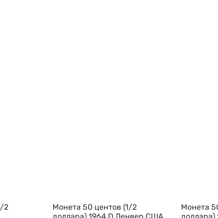
1/2
Монета 50 центов (1/2
Монета 50
доллара) 1964 D Денвер США
доллара)