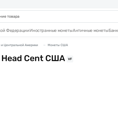
кой Федерации
Иностранные монеты
Античные монеты
Бан
 и Центральной Америки
Монеты США
y Head Cent США
VF