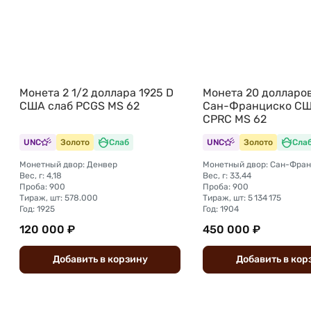
Монета 2 1/2 доллара 1925 D
Монета 20 долларов
США слаб PCGS MS 62
Сан-Франциско СШ
CPRC MS 62
UNC
Золото
Слаб
UNC
Золото
Сла
Монетный двор: Денвер
Монетный двор: Сан-Фра
Вес, г: 4,18
Вес, г: 33,44
Проба: 900
Проба: 900
Тираж, шт: 578.000
Тираж, шт: 5 134 175
Год: 1925
Год: 1904
120 000 ₽
450 000 ₽
Добавить
в
корзину
Добавить
в
кор