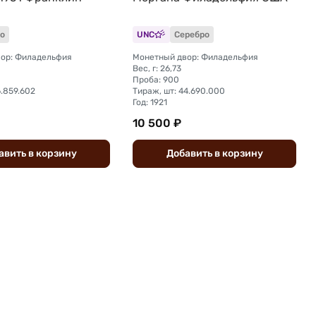
о
UNC
Серебро
ор: Филадельфия
Монетный двор: Филадельфия
Вес, г: 26,73
Проба: 900
6.859.602
Тираж, шт: 44.690.000
Год: 1921
10 500 ₽
авить
в
корзину
Добавить
в
корзину