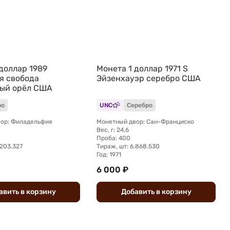
доллар 1989
Монета 1 доллар 1971 S
 свобода
Эйзенхауэр серебро США
ый орёл США
ро
UNC
Серебро
ор: Филадельфия
Монетный двор: Сан-Франциско
Вес, г: 24,6
Проба: 400
.203.327
Тираж, шт: 6.868.530
Год: 1971
6 000 ₽
авить
в
корзину
Добавить
в
корзину