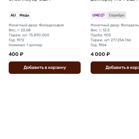
AU
Медь
UNC
Серебро
Монетный двор: Филадельфия
Монетный двор: Филадел
Вес, г: 22,68
Вес, г: 12,5
Тираж, шт: 75.890.000
Проба: 900
Год: 1972
Тираж, шт: 277.254.766
Номинал: 1 доллар
Год: 1964
400 ₽
4 000 ₽
Добавить
в
корзину
Добавить
в
кор