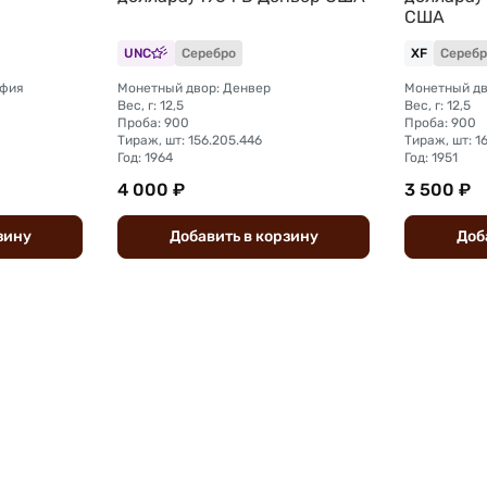
США
UNC
Серебро
XF
Серебр
ьфия
Монетный двор: Денвер
Монетный дв
Вес, г: 12,5
Вес, г: 12,5
Проба: 900
Проба: 900
Тираж, шт: 156.205.446
Тираж, шт: 1
Год: 1964
Год: 1951
4 000 ₽
3 500 ₽
зину
Добавить
в
корзину
Доб