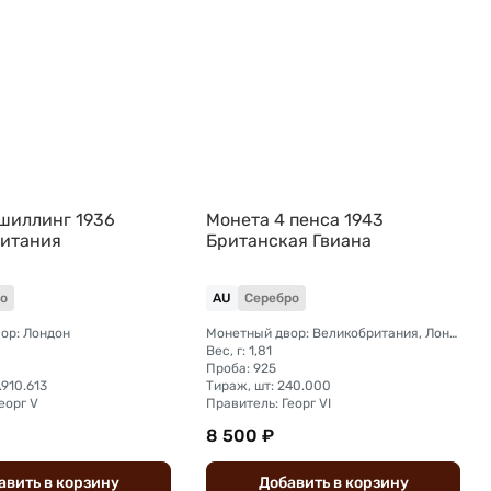
 шиллинг 1936
Монета 4 пенса 1943
итания
Британская Гвиана
о
AU
Серебро
ор: Лондон
Монетный двор: Великобритания, Лондон
Вес, г: 1,81
Проба: 925
.910.613
Тираж, шт: 240.000
еорг V
Правитель: Георг VI
8 500 ₽
авить
в
корзину
Добавить
в
корзину