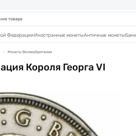
кой Федерации
Иностранные монеты
Античные монеты
Бан
Монеты Великобритании
ация Короля Георга VI