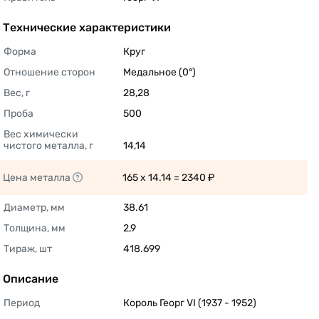
Технические характеристики
Форма
Круг 
Отношение сторон
Медальное (0°) 
Вес, г
28,28 
Проба
500 
Вес химически 
чистого металла, г
14,14 
Цена металла
165 x 14.14 = 2340 ₽ 
Диаметр, мм
38.61 
Толщина, мм
2,9 
Тираж, шт
418.699 
Описание
Период
Король Георг VI (1937 - 1952) 