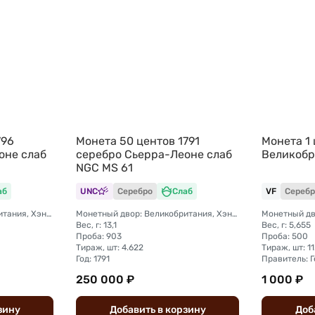
796
Монета 50 центов 1791
Монета 1
оне слаб
серебро Сьерра-Леоне слаб
Великобр
NGC MS 61
аб
UNC
Серебро
Слаб
VF
Серебр
Монетный двор: Великобритания, Хэндсворс
Монетный двор: Великобритания, Хэндсворс
Монетный дв
Вес, г: 13,1
Вес, г: 5,655
Проба: 903
Проба: 500
Тираж, шт: 4.622
Тираж, шт: 11
Год: 1791
Правитель: Г
250 000 ₽
1 000 ₽
зину
Добавить
в
корзину
Доб