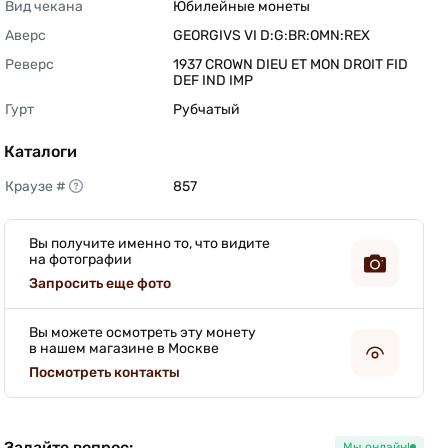
Вид чекана
Юбилейные монеты 
Аверс
GEORGIVS VI D:G:BR:OMN:REX 
Реверс
1937 CROWN DIEU ET MON DROIT FID 
DEF IND IMP 
Гурт
Рубчатый 
Каталоги
Краузе #
857 
Вы получите именно то, что видите
на фотографии
Запросить еще фото
Вы можете осмотреть эту монету
в нашем магазине в Москве
Посмотреть контакты
Задайте вопрос:
Мы онлайн!