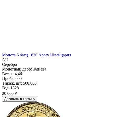
Монета 5 батц 1826 Аргау Швейцария
AU
Серебро
Монетный двор: Женева
Вес, г: 4,46
Проба: 900
Тираж, шт: 508.000
Год: 1828
20 000 ₽
Добавить
в
корзину