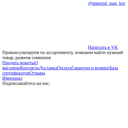
@imperial_mag_bot
Написать в VK
Проконсультируем по ассортименту, поможем найти нужный
товар, развеем сомнения
Продать монеты
О
магазине
Контакты
Доставка
Оплата
Гарантии и возврат
База
сертификатов
Отзывы
Империал
Подписывайтесь на нас: