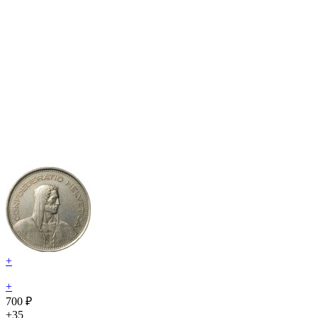
+
+
700 ₽
+35