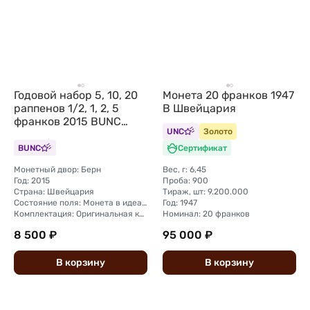
Годовой набор 5, 10, 20
Монета 20 франков 1947
раппенов 1/2, 1, 2, 5
B Швейцария
франков 2015 BUNC
UNC
Золото
Швейцария 7 монет +
жетон медведь
BUNC
Сертификат
Монетный двор: Берн
Вес, г: 6,45
Год: 2015
Проба: 900
Страна: Швейцария
Тираж, шт: 9.200.000
Состояние поля: Монета в идеальной сохранности
Год: 1947
Комплектация: Оригинальная комплект монетного двора (футляр, капсула)
Номинал: 20 франков
8 500 ₽
95 000 ₽
В
корзину
В
корзину