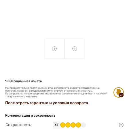
+
+
100% подлинная монета
Мы продаем только подлинные монеты. Если монета окажется подделкой, мы
полностью вернем Вам деньги и компенсируем стоимость экспертизы.
По запросу мы можем оформить независимое заключение о подлинности на любой
товар из нашего магазина.
Посмотреть гарантии и условия возврата
Комплектация и сохранность
Сохранность
XF