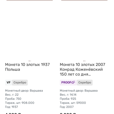
Монета 10 злотых 1937
Монета 10 злотых 2007
Польша
Конрад Коженёвский
150 лет со дня
рождения Корабль
VF
Серебро
PROOF
Серебро
Польша
Монетный двор: Варшава
Монетный двор: Варшава
Вес, г: 22
Вес, г: 14,14
Проба: 750
Проба: 925
Тираж, шт: 908.000
Тираж, шт: 59000
Год: 1937
Год: 2007