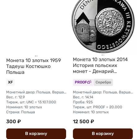
Монета 10 злотых 2014
Монета 10 злотых 1959
История польских
Тадеуш Костюшко
монет - Денарий
Польша
Болеслава III
Кривоустого Польша
XF
PROOF
Серебро
Монетный двор: Польша, Варшава
Монетный двор: Польша, Варшава
Вес, г: 12.9
Вес, г: 14,14
Тираж, шт: UNC = 13.107.000
Проба: 925
Номинал: 10 злотых
Тираж, шт: PROOF = 20.000
Страна: Польша
Номинал: 10 злотых
300 ₽
12 500 ₽
В
корзину
В
корзину