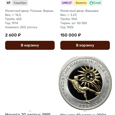
XF
Серебро
UNC
Золото
Слаб
Монетный двор: Польша, Варшава
Монетный двор: Варшава
Вес, г: 14,5
Вес, г: 3.23
Проба: 625
Проба: 900
Год: 1974
Тираж, шт: 50 350
Номинал: 200 злотых
Год: 1925
2 600 ₽
150 000 ₽
В
корзину
В
корзину
Монета 20 злотых 1995