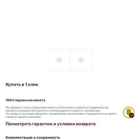
+
+
Купить в 1 клик
100% подлинная монета
Мы продаем только подлинные монеты. Если монета окажется подделкой, мы
полностью вернем Вам деньги и компенсируем стоимость экспертизы.
По запросу мы можем оформить независимое заключение о подлинности на любой
товар из нашего магазина.
Посмотреть гарантии и условия возврата
Комплектация и сохранность