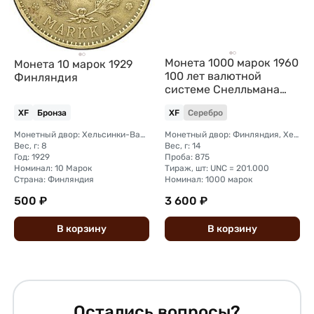
Монета 1000 марок 1960
Монета 10 марок 1929
100 лет валютной
Финляндия
системе Снелльмана
Финляндия
XF
Бронза
XF
Серебро
Монетный двор: Хельсинки-Вантаа
Монетный двор: Финляндия, Хельсинки-Вантаа
Вес, г: 8
Вес, г: 14
Год: 1929
Проба: 875
Номинал: 10 Марок
Тираж, шт: UNC = 201.000
Страна: Финляндия
Номинал: 1000 марок
500 ₽
3 600 ₽
В
корзину
В
корзину
Остались вопросы?