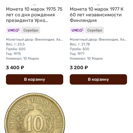
Монета 10 марок 1975 75
Монета 10 марок 1977 К
лет со дня рождения
60 лет независимости
президента Урхо
Финляндия
Кекконен Финляндия
UNC
Серебро
UNC
Серебро
Монетный двор: Финляндия, Хельсинки-Вантаа
Монетный двор: Финляндия, Хельсинки-Вантаа
Вес, г: 23,5
Вес, г: 21,78
Проба: 500
Проба: 500
Год: 1975
Год: 1977
Номинал: 10 Марок
Номинал: 10 Марок
3 400 ₽
3 200 ₽
В
корзину
В
корзину