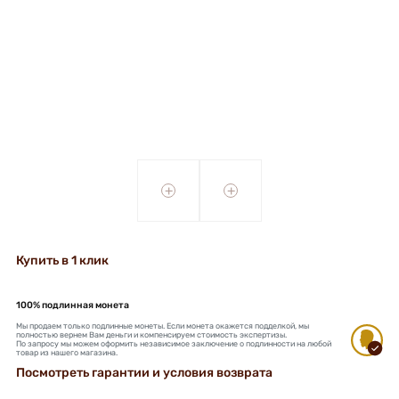
+
+
Купить в 1 клик
100% подлинная монета
Мы продаем только подлинные монеты. Если монета окажется подделкой, мы
полностью вернем Вам деньги и компенсируем стоимость экспертизы.
По запросу мы можем оформить независимое заключение о подлинности на любой
товар из нашего магазина.
Посмотреть гарантии и условия возврата