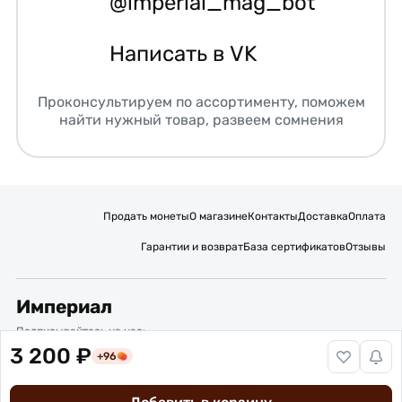
@imperial_mag_bot
Написать в VK
Проконсультируем по ассортименту, поможем
найти нужный товар, развеем сомнения
Продать монеты
О магазине
Контакты
Доставка
Оплата
Гарантии и возврат
База сертификатов
Отзывы
Империал
Подписывайтесь на нас:
3 200 ₽
+96
Вакансии
Публичная оферта
Политика обработки персональных данных
Карта сайта