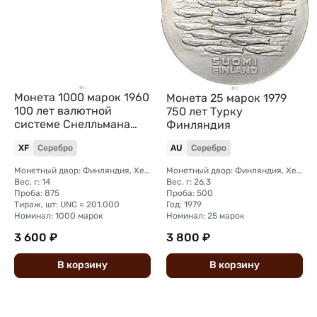
Монета 1000 марок 1960
Монета 25 марок 1979
100 лет валютной
750 лет Турку
системе Снелльмана
Финляндия
Финляндия
XF
Серебро
AU
Серебро
Монетный двор: Финляндия, Хельсинки-Вантаа
Монетный двор: Финляндия, Хельсинки-Вантаа
Вес, г: 14
Вес, г: 26,3
Проба: 875
Проба: 500
Тираж, шт: UNC = 201.000
Год: 1979
Номинал: 1000 марок
Номинал: 25 марок
3 600 ₽
3 800 ₽
В
корзину
В
корзину