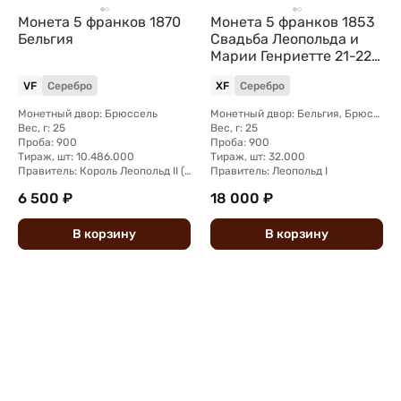
Монета 5 франков 1870
Монета 5 франков 1853
Бельгия
Свадьба Леопольда и
Марии Генриетте 21-22
Бельгия
VF
Серебро
XF
Серебро
Монетный двор: Брюссель
Монетный двор: Бельгия, Брюссель
Вес, г: 25
Вес, г: 25
Проба: 900
Проба: 900
Тираж, шт: 10.486.000
Тираж, шт: 32.000
Правитель: Король Леопольд II (1865 - 1909)
Правитель: Леопольд I
6 500 ₽
18 000 ₽
В
корзину
В
корзину