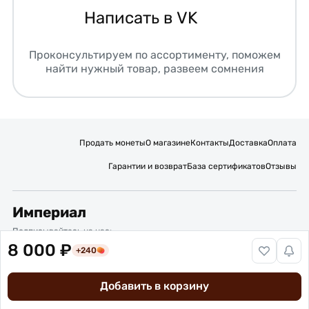
Написать в VK
Проконсультируем по ассортименту, поможем
найти нужный товар, развеем сомнения
Продать монеты
О магазине
Контакты
Доставка
Оплата
Гарантии и возврат
База сертификатов
Отзывы
Империал
Подписывайтесь на нас:
8 000 ₽
+240
Вакансии
Публичная оферта
Политика обработки персональных данных
Карта сайта
Добавить в корзину
© 2016 – 2026 ИП Титов Александр Михайлович
Нумизматический интернет-магазин “Империал”