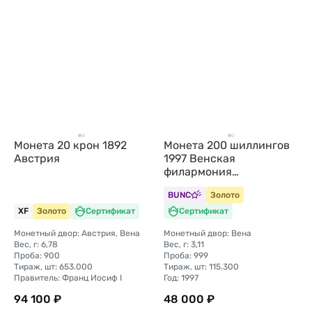
Монета 20 крон 1892
Монета 200 шиллингов
Австрия
1997 Венская
филармония
(филармоникер)
BUNC
Золото
Австрия
XF
Золото
Сертификат
Сертификат
Монетный двор: Австрия, Вена
Монетный двор: Вена
Вес, г: 6,78
Вес, г: 3,11
Проба: 900
Проба: 999
Тираж, шт: 653.000
Тираж, шт: 115.300
Правитель: Франц Иосиф I
Год: 1997
94 100 ₽
48 000 ₽