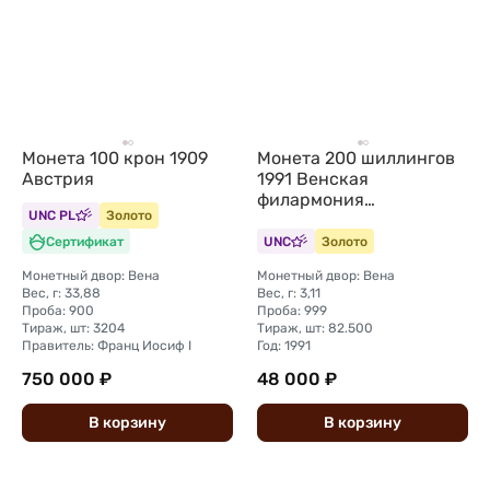
Монета 100 крон 1909
Монета 200 шиллингов
Австрия
1991 Венская
филармония
UNC PL
Золото
(филармоникер)
Австрия
Сертификат
UNC
Золото
Монетный двор: Вена
Монетный двор: Вена
Вес, г: 33,88
Вес, г: 3,11
Проба: 900
Проба: 999
Тираж, шт: 3204
Тираж, шт: 82.500
Правитель: Франц Иосиф I
Год: 1991
750 000 ₽
48 000 ₽
В
корзину
В
корзину