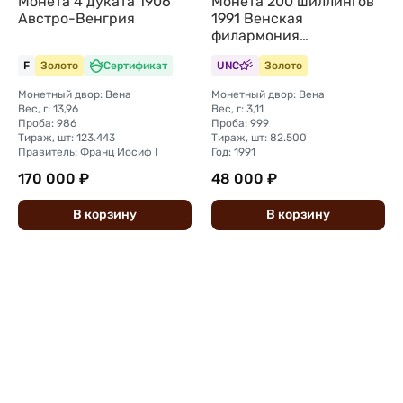
Монета 4 дуката 1906
Монета 200 шиллингов
Австро-Венгрия
1991 Венская
филармония
(филармоникер)
F
Золото
Сертификат
UNC
Золото
Австрия
Монетный двор: Вена
Монетный двор: Вена
Вес, г: 13,96
Вес, г: 3,11
Проба: 986
Проба: 999
Тираж, шт: 123.443
Тираж, шт: 82.500
Правитель: Франц Иосиф I
Год: 1991
170 000 ₽
48 000 ₽
В
корзину
В
корзину