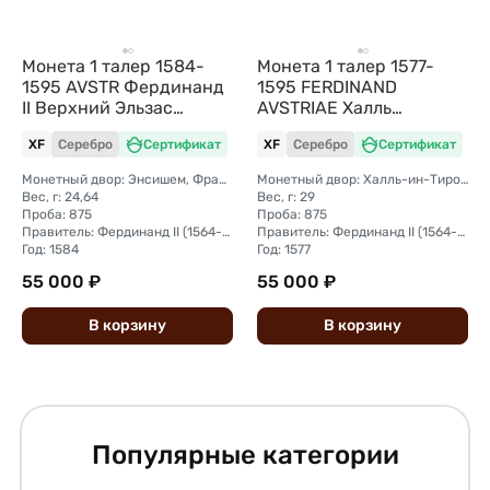
Монета 1 талер 1584-
Монета 1 талер 1577-
1595 AVSTR Фердинанд
1595 FERDINAND
II Верхний Эльзас
AVSTRIAE Халль
Австрия
Фердинанд II Тироль
XF
Серебро
Сертификат
XF
Серебро
Сертификат
Австрия
Монетный двор: Энсишем, Франция
Монетный двор: Халль-ин-Тироль
Вес, г: 24,64
Вес, г: 29
Проба: 875
Проба: 875
Правитель: Фердинанд II (1564-1595)
Правитель: Фердинанд II (1564-1595)
Год: 1584
Год: 1577
55 000 ₽
55 000 ₽
В
корзину
В
корзину
Популярные категории