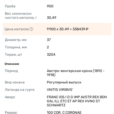
Проба
900 
Вес химически 
чистого металла, г
30,49 
Цена металла
11100 x 30.49 = 338439 ₽ 
Диаметр, мм
37 
Толщина, мм
2 
Тираж, шт
3204 
Описание
Период
Австро-венгерская крона (1892 - 
1918) 
Вид чекана
Регулярный выпуск 
Легенда на гурте
VNITIS VIRIBVS' 
Аверс
FRANC IOS I D G IMP AVSTR REX BOH 
GAL ILL ETC ET AP REX HVNG ST 
SCHWARTZ 
Реверс
100 COR. C CORONAE 