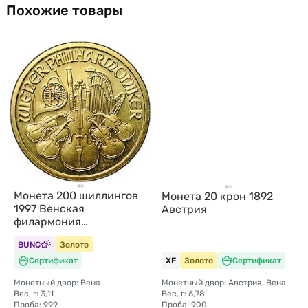
Похожие товары
Монета 200 шиллингов
Монета 20 крон 1892
1997 Венская
Австрия
филармония
(филармоникер)
BUNC
Золото
Австрия
Сертификат
XF
Золото
Сертификат
Монетный двор: Вена
Монетный двор: Австрия, Вена
Вес, г: 3,11
Вес, г: 6,78
Проба: 999
Проба: 900