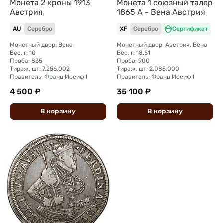
Монета 2 кроны 1913
Монета 1 союзный талер
Австрия
1865 A - Вена Австрия
AU
Серебро
XF
Серебро
Сертификат
Монетный двор: Вена
Монетный двор: Австрия, Вена
Вес, г: 10
Вес, г: 18,51
Проба: 835
Проба: 900
Тираж, шт: 7.256.002
Тираж, шт: 2.085.000
Правитель: Франц Иосиф I
Правитель: Франц Иосиф I
4 500 ₽
35 100 ₽
В
корзину
В
корзину