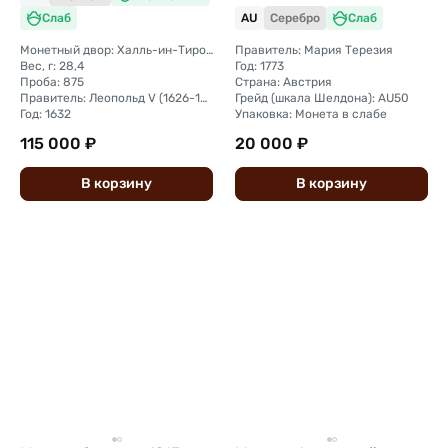
Слаб
AU
Серебро
Слаб
Монетный двор: Халль-ин-Тироль
Правитель: Мария Терезия
Вес, г: 28,4
Год: 1773
Проба: 875
Страна: Австрия
Правитель: Леопольд V (1626-1632)
Грейд (шкала Шелдона): AU50
Год: 1632
Упаковка: Монета в слабе
115 000 ₽
20 000 ₽
В
корзину
В
корзину