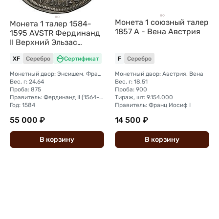
Монета 1 союзный талер
Монета 1 талер 1584-
1857 A - Вена Австрия
1595 AVSTR Фердинанд
II Верхний Эльзас
Австрия
XF
Серебро
Сертификат
F
Серебро
Монетный двор: Энсишем, Франция
Монетный двор: Австрия, Вена
Вес, г: 24,64
Вес, г: 18,51
Проба: 875
Проба: 900
Правитель: Фердинанд II (1564-1595)
Тираж, шт: 9.154.000
Год: 1584
Правитель: Франц Иосиф I
55 000 ₽
14 500 ₽
В
корзину
В
корзину