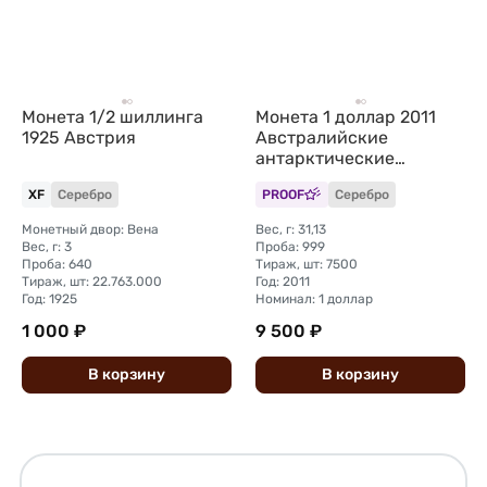
Монета 1/2 шиллинга
Монета 1 доллар 2011
1925 Австрия
Австралийские
антарктические
территории - Косатка
XF
Серебро
PROOF
Серебро
Кит Австралия
Монетный двор: Вена
Вес, г: 31,13
Вес, г: 3
Проба: 999
Проба: 640
Тираж, шт: 7500
Тираж, шт: 22.763.000
Год: 2011
Год: 1925
Номинал: 1 доллар
1 000 ₽
9 500 ₽
В
корзину
В
корзину