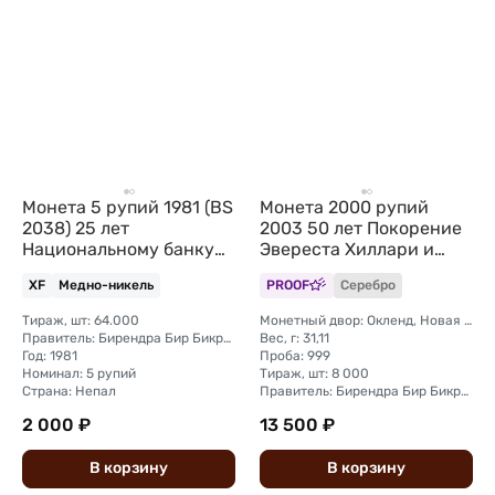
Монета 5 рупий 1981 (BS
Монета 2000 рупий
2038) 25 лет
2003 50 лет Покорение
Национальному банку
Эвереста Хиллари и
Непал
Тенцинг 1953 Непал
XF
Медно-никель
PROOF
Серебро
Тираж, шт: 64.000
Монетный двор: Окленд, Новая Зеландия
Правитель: Бирендра Бир Бикрам
Вес, г: 31,11
Год: 1981
Проба: 999
Номинал: 5 рупий
Тираж, шт: 8 000
Страна: Непал
Правитель: Бирендра Бир Бикрам
2 000 ₽
13 500 ₽
В
корзину
В
корзину