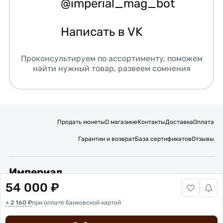
@imperial_mag_bot
Написать в VK
Проконсультируем по ассортименту, поможем
найти нужный товар, развеем сомнения
Продать монеты
О магазине
Контакты
Доставка
Оплата
Гарантии и возврат
База сертификатов
Отзывы
Империал
54 000 ₽
Подписывайтесь на нас:
+ 2 160 ₽
Вакансии
при оплате банковской картой
Публичная оферта
Политика обработки персональных данных