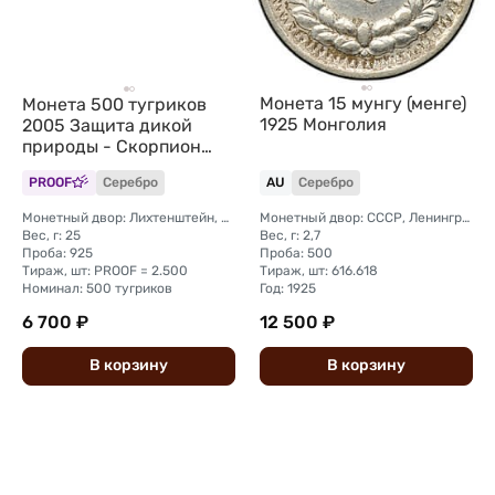
Монета 15 мунгу (менге)
Монета 500 тугриков
1925 Монголия
2005 Защита дикой
природы - Скорпион
Монголия
PROOF
Серебро
AU
Серебро
Монетный двор: Лихтенштейн, Бальцерс
Монетный двор: СССР, Ленинград
Вес, г: 25
Вес, г: 2,7
Проба: 925
Проба: 500
Тираж, шт: PROOF = 2.500
Тираж, шт: 616.618
Номинал: 500 тугриков
Год: 1925
6 700 ₽
12 500 ₽
В
корзину
В
корзину