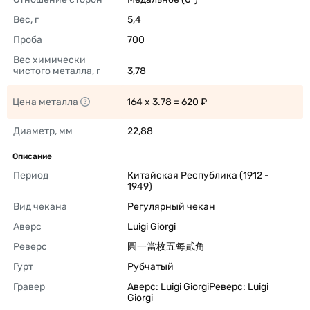
Вес, г
5,4 
Проба
700 
Вес химически 
чистого металла, г
3,78 
Цена металла
164 x 3.78 = 620 ₽ 
Диаметр, мм
22,88 
Описание
Период
Китайская Республика (1912 - 
1949) 
Вид чекана
Регулярный чекан 
Аверс
Luigi Giorgi 
Реверс
圓一當枚五每貳角 
Гурт
Рубчатый 
Гравер
Аверс: Luigi GiorgiРеверс: Luigi 
Giorgi 