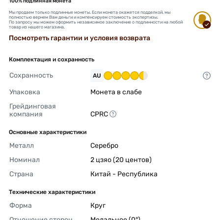
100% подлинная монета
Мы продаем только подлинные монеты. Если монета окажется подделкой, мы
полностью вернем Вам деньги и компенсируем стоимость экспертизы.
По запросу мы можем оформить независимое заключение о подлинности на любой
товар из нашего магазина.
Посмотреть гарантии и условия возврата
Комплектация и сохранность
Сохранность
AU
Упаковка
Монета в слабе 
Грейдинговая 
компания
CPRC 
Основные характеристики
Металл
Серебро 
Номинал
2 цзяо (20 центов) 
Страна
Китай - Республика 
Технические характеристики
Форма
Круг 
Отношение сторон
Медальное (0°) 