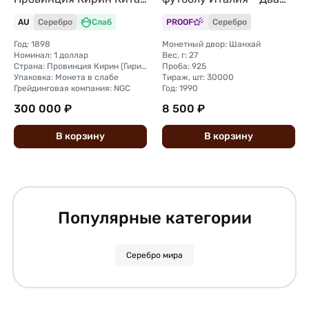
слаб NGC AU Det.
игрока Китай
AU
Серебро
Слаб
PROOF
Серебро
Год: 1898
Монетный двор: Шанхай
Номинал: 1 доллар
Вес, г: 27
Страна: Провинция Кирин (Гирин) Китай
Проба: 925
Упаковка: Монета в слабе
Тираж, шт: 30000
Грейдинговая компания: NGC
Год: 1990
300 000 ₽
8 500 ₽
В
корзину
В
корзину
Популярные категории
Серебро мира