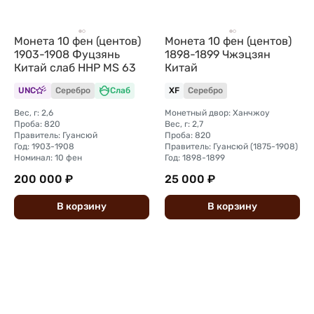
Монета 10 фен (центов)
Монета 10 фен (центов)
1903-1908 Фуцзянь
1898-1899 Чжэцзян
Китай слаб ННР MS 63
Китай
UNC
Серебро
Слаб
XF
Серебро
Вес, г: 2,6
Монетный двор: Ханчжоу
Проба: 820
Вес, г: 2,7
Правитель: Гуансюй
Проба: 820
Год: 1903-1908
Правитель: Гуансюй (1875-1908)
Номинал: 10 фен
Год: 1898-1899
200 000 ₽
25 000 ₽
В
корзину
В
корзину