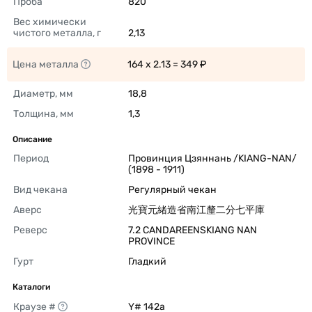
Проба
820 
Вес химически 
чистого металла, г
2,13 
Цена металла
164 x 2.13 = 349 ₽ 
Диаметр, мм
18,8 
Толщина, мм
1,3 
Описание
Период
Провинция Цзяннань /KIANG-NAN/ 
(1898 - 1911) 
Вид чекана
Регулярный чекан 
Аверс
光寶元緒造省南江釐二分七平庫 
Реверс
7.2 CANDAREENSKIANG NAN 
PROVINCE 
Гурт
Гладкий 
Каталоги
Краузе #
Y# 142a 