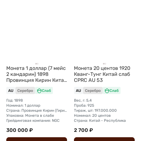
Монета 1 доллар (7 мейс
Монета 20 центов 1920
2 кандарин) 1898
Кванг-Тунг Китай слаб
Провинция Кирин Китай
CPRC AU 53
слаб NGC AU Det.
AU
Серебро
Слаб
AU
Серебро
Слаб
Год: 1898
Вес, г: 5,4
Номинал: 1 доллар
Проба: 925
Страна: Провинция Кирин (Гирин) Китай
Тираж, шт: 197.000.000
Упаковка: Монета в слабе
Номинал: 20 центов
Грейдинговая компания: NGC
Страна: Китай - Республика
300 000 ₽
2 700 ₽