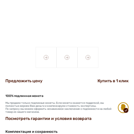
+
+
+
Предложить цену
Купить в 1 клик
100% подлинная монета
Мы продаем только подлинные монеты. Если монета окажется подделкой, мы
полностью вернем Вам деньги и компенсируем стоимость экспертизы.
По запросу мы можем оформить независимое заключение о подлинности на любой
товар из нашего магазина.
Посмотреть гарантии и условия возврата
Комплектация и сохранность