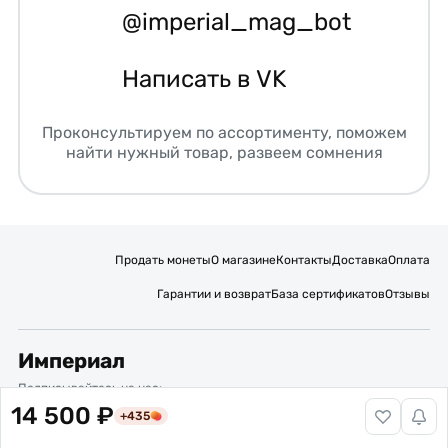
@imperial_mag_bot
Написать в VK
Проконсультируем по ассортименту, поможем
найти нужный товар, развеем сомнения
Продать монеты
О магазине
Контакты
Доставка
Оплата
Гарантии и возврат
База сертификатов
Отзывы
Империал
Подписывайтесь на нас:
14 500 ₽
+435
Вакансии
Публичная оферта