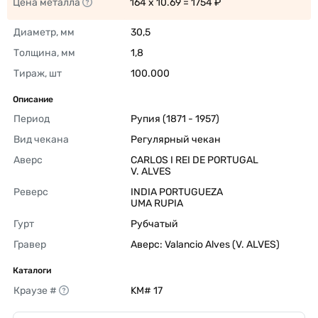
Цена металла
164 x 10.69 = 1754 ₽ 
Диаметр, мм
30,5 
Толщина, мм
1,8 
Тираж, шт
100.000 
Описание
Период
Рупия (1871 - 1957) 
Вид чекана
Регулярный чекан 
Аверс
CARLOS I REI DE PORTUGAL

V. ALVES 
Реверс
INDIA PORTUGUEZA

UMA RUPIA 
Гурт
Рубчатый 
Гравер
Аверс: Valancio Alves (V. ALVES) 
Каталоги
Краузе #
KM# 17 