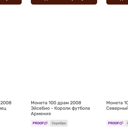
 2008
Монета 100 драм 2008
Монета 1
лец
Эйсебио - Короли футбола
Северный
Армения
PROOF
Серебро
PROOF