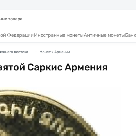
кой Федерации
Иностранные монеты
Античные монеты
Бан
лижнего востока
Монеты Армении
вятой Саркис Армения