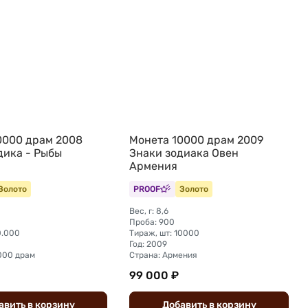
0000 драм 2008
Монета 10000 драм 2009
дика - Рыбы
Знаки зодиака Овен
Армения
Золото
PROOF
Золото
Вес, г: 8,6
Проба: 900
0.000
Тираж, шт: 10000
Год: 2009
000 драм
Страна: Армения
99 000 ₽
авить
в
корзину
Добавить
в
корзину