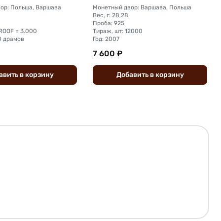
ор: Польша, Варшава
Монетный двор: Варшава, Польша
Вес, г: 28,28
Проба: 925
ROOF = 3.000
Тираж, шт: 12000
0 драмов
Год: 2007
7 600 ₽
авить
в
корзину
Добавить
в
корзину