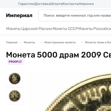
Россия
Гарантии
Доставка
Оплата
Контакты
Новинки
Империал
Монеты Царской России
Монеты СССР
Монеты Российс
Главная
Монеты
Иностранные монеты
Монеты Азии и Б
Монета 5000 драм 2009 С
PROOF