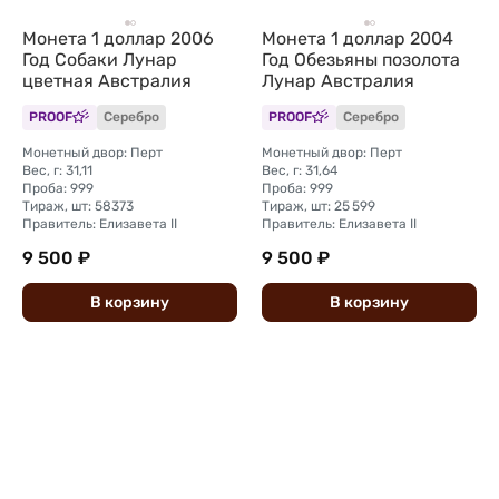
Монета 1 доллар 2006
Монета 1 доллар 2004
Год Собаки Лунар
Год Обезьяны позолота
цветная Австралия
Лунар Австралия
PROOF
Серебро
PROOF
Серебро
Монетный двор: Перт
Монетный двор: Перт
Вес, г: 31,11
Вес, г: 31,64
Проба: 999
Проба: 999
Тираж, шт: 58373
Тираж, шт: 25 599
Правитель: Елизавета II
Правитель: Елизавета II
9 500 ₽
9 500 ₽
В
корзину
В
корзину