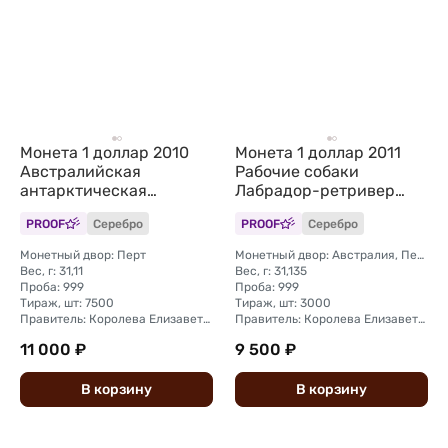
Монета 1 доллар 2010
Монета 1 доллар 2011
Австралийская
Рабочие собаки
антарктическая
Лабрадор-ретривер
территория Хаски
Тувалу
PROOF
Серебро
PROOF
Серебро
Австралия
Монетный двор: Перт
Монетный двор: Австралия, Перт
Вес, г: 31,11
Вес, г: 31,135
Проба: 999
Проба: 999
Тираж, шт: 7500
Тираж, шт: 3000
Правитель: Королева Елизавета II (1966 - 2024)
Правитель: Королева Елизавета II (1976 - 2024)
11 000 ₽
9 500 ₽
В
корзину
В
корзину