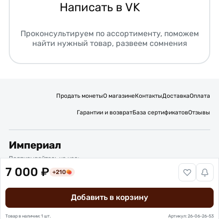
Написать в VK
Проконсультируем по ассортименту, поможем
найти нужный товар, развеем сомнения
Продать монеты
О магазине
Контакты
Доставка
Оплата
Гарантии и возврат
База сертификатов
Отзывы
Империал
Подписывайтесь на нас:
7 000 ₽
+210
Вакансии
Публичная оферта
Политика обработки персональных данных
Карта сайта
Добавить в корзину
© 2016 – 2026 ИП Титов Александр Михайлович
Нумизматический интернет-магазин “Империал”
Товар в наличии: 1 шт.
Артикул: 26-06-26-53