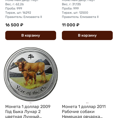
Монетный двор: Перт
Монетный двор: Перт
Вес, г: 62,26
Вес, г: 31,135
Проба: 999
Проба: 999
Тираж, шт: 16292
Тираж, шт: 12500
Правитель: Елизавета II
Правитель: Елизавета II
16 500 ₽
11 000 ₽
В
корзину
В
корзину
Монета 1 доллар 2009
Монета 1 доллар 2011
Год Быка Лунар 2
Рабочие собаки
цветная Лунный
Немецкая овчарка