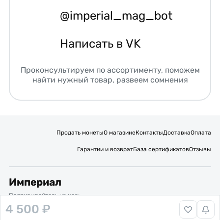
@imperial_mag_bot
Написать в VK
Проконсультируем по ассортименту, поможем
найти нужный товар, развеем сомнения
Продать монеты
О магазине
Контакты
Доставка
Оплата
Гарантии и возврат
База сертификатов
Отзывы
Империал
Подписывайтесь на нас:
4 500 ₽
Вакансии
Публичная оферта