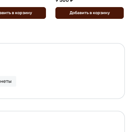
9 500 ₽
авить
в
корзину
Добавить
в
корзину
онеты