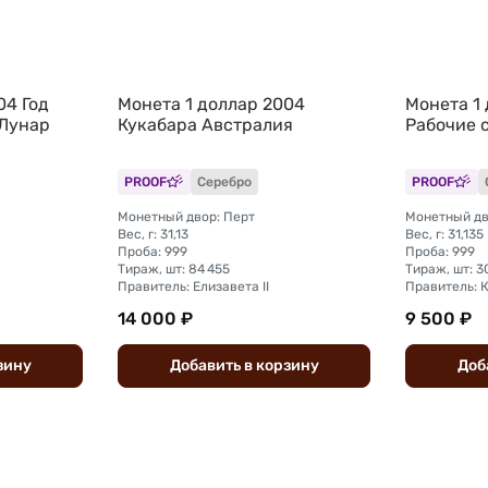
04 Год
Монета 1 доллар 2004
Монета 1 
 Лунар
Кукабара Австралия
Рабочие 
PROOF
Серебро
PROOF
Монетный двор: Перт
Монетный дв
Вес, г: 31,13
Вес, г: 31,135
Проба: 999
Проба: 999
Тираж, шт: 84 455
Тираж, шт: 
Правитель: Елизавета II
14 000 ₽
9 500 ₽
зину
Добавить
в
корзину
Доб