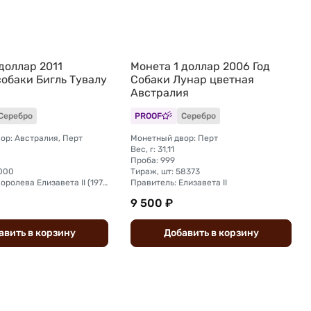
доллар 2011
Монета 1 доллар 2006 Год
собаки Бигль Тувалу
Собаки Лунар цветная
Австралия
Серебро
PROOF
Серебро
ор: Австралия, Перт
Монетный двор: Перт
Вес, г: 31,11
Проба: 999
3000
Тираж, шт: 58373
Правитель: Королева Елизавета II (1976 - 2024)
Правитель: Елизавета II
9 500 ₽
авить
в
корзину
Добавить
в
корзину