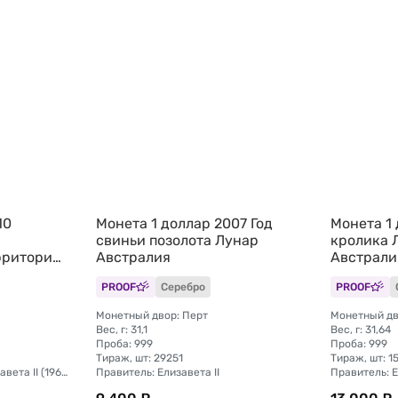
10
Монета 1 доллар 2007 Год
Монета 1 
свиньи позолота Лунар
кролика 
рритория
Австралия
Австрали
PROOF
Серебро
PROOF
Монетный двор: Перт
Монетный дв
Вес, г: 31,1
Вес, г: 31,64
Проба: 999
Проба: 999
Тираж, шт: 29251
Тираж, шт: 1
Правитель: Королева Елизавета II (1966 - 2024)
Правитель: Елизавета II
Правитель: Е