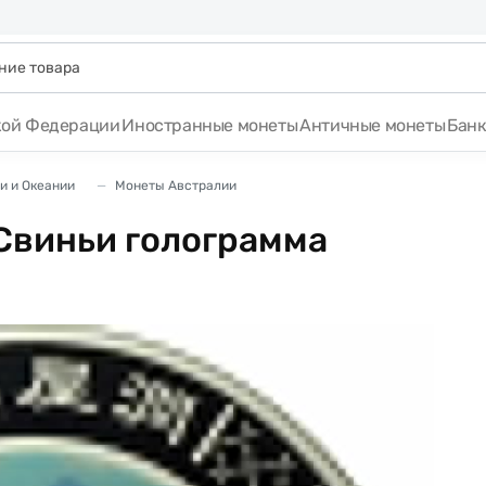
кой Федерации
Иностранные монеты
Античные монеты
Бан
и и Океании
Монеты Австралии
 Свиньи голограмма