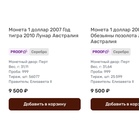
Монета 1 доллар 2007 Год
Монета 1 доллар 20
тигра 2010 Лунар Австралия
Обезьяны позолота
Австралия
PROOF
Серебро
PROOF
Серебро
Монетный двор: Перт
Монетный двор: Перт
Вес, г: 31,11
Вес, г: 31,64
Проба: 999
Проба: 999
Тираж, шт: 56077
Тираж, шт: 25 599
Правитель: Елизавета II
Правитель: Елизавета II
9 500 ₽
9 500 ₽
Добавить
в
корзину
Добавить
в
кор