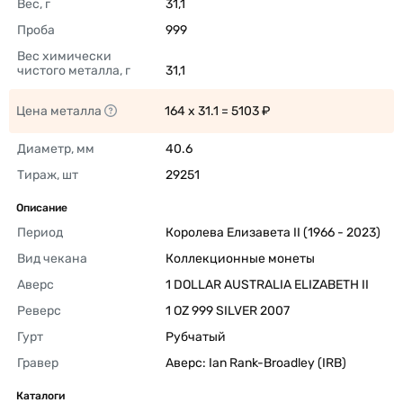
Вес, г
31,1 
Проба
999 
Вес химически 
чистого металла, г
31,1 
Цена металла
164 x 31.1 = 5103 ₽ 
Диаметр, мм
40.6 
Тираж, шт
29251 
Описание
Период
Королева Елизавета II (1966 - 2023) 
Вид чекана
Коллекционные монеты 
Аверс
1 DOLLAR AUSTRALIA ELIZABETH II 
Реверс
1 OZ 999 SILVER 2007 
Гурт
Рубчатый 
Гравер
Аверс: Ian Rank-Broadley (IRB) 
Каталоги