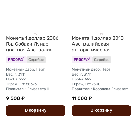
Монета 1 доллар 2006
Монета 1 доллар 2010
Год Собаки Лунар
Австралийская
цветная Австралия
антарктическая
территория Хаски
PROOF
Серебро
PROOF
Серебро
Австралия
Монетный двор: Перт
Монетный двор: Перт
Вес, г: 31,11
Вес, г: 31,11
Проба: 999
Проба: 999
Тираж, шт: 58373
Тираж, шт: 7500
Правитель: Елизавета II
Правитель: Королева Елизавета II (1966 - 2024)
9 500 ₽
11 000 ₽
В
корзину
В
корзину