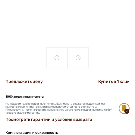
+
+
Предложить цену
Купить в 1 клик
100% подлинная монета
Мы продаем только подлинные монеты. Если монета окажется подделкой, мы
полностью вернем Вам деньги и компенсируем стоимость экспертизы.
По запросу мы можем оформить независимое заключение о подлинности на любой
товар из нашего магазина.
Посмотреть гарантии и условия возврата
Комплектация и сохранность