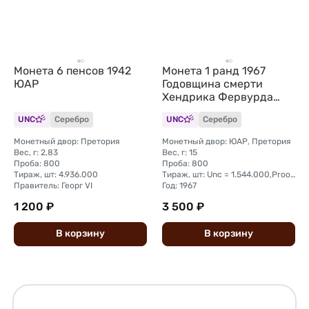
Монета 6 пенсов 1942
Монета 1 ранд 1967
ЮАР
Годовщина смерти
Хендрика Фервурда
SUID ЮАР
UNC
Серебро
UNC
Серебро
Монетный двор: Претория
Монетный двор: ЮАР, Претория
Вес, г: 2,83
Вес, г: 15
Проба: 800
Проба: 800
Тираж, шт: 4.936.000
Тираж, шт: Unc = 1.544.000,Proof = 25.000
Правитель: Георг VI
Год: 1967
1 200 ₽
3 500 ₽
В
корзину
В
корзину