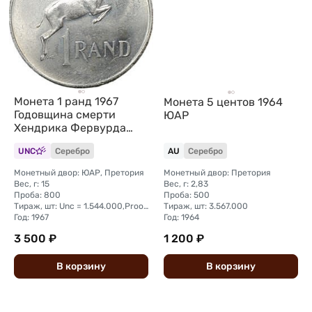
Монета 1 ранд 1967
Монета 5 центов 1964
Годовщина смерти
ЮАР
Хендрика Фервурда
SUID ЮАР
UNC
Серебро
AU
Серебро
Монетный двор: ЮАР, Претория
Монетный двор: Претория
Вес, г: 15
Вес, г: 2,83
Проба: 800
Проба: 500
Тираж, шт: Unc = 1.544.000,Proof = 25.000
Тираж, шт: 3.567.000
Год: 1967
Год: 1964
3 500 ₽
1 200 ₽
В
корзину
В
корзину