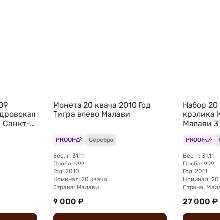
09
Монета 20 квача 2010 Год
Набор 20 
дровская
Тигра влево Малави
кролика 
 Санкт-
Малави 3
PROOF
Серебро
PROOF
Вес, г: 31,11
Вес, г: 31,11
Проба: 999
Проба: 999
Год: 2010
Год: 2011
Номинал: 20 квача
Номинал: 20
Страна: Малави
Страна: Мал
9 000 ₽
27 000 ₽