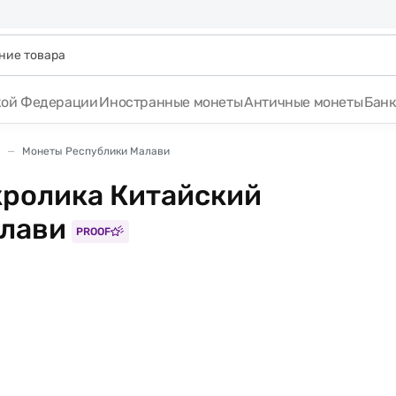
кой Федерации
Иностранные монеты
Античные монеты
Бан
Монеты Республики Малави
 кролика Китайский
алави
PROOF