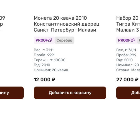
09
Монета 20 квача 2010
Набор 20 
ор
Константиновский дворец
Тигра Ки
Санкт-Петербург Малави
Малави 3
PROOF
Серебро
PROOF
Вес, г: 31,11
Вес, г: 31,11
Проба: 999
Проба: 999
Тираж, шт: 10000
Год: 2010
Год: 2010
Номинал: 20
Номинал: 20 квача
Страна: Мал
12 000 ₽
27 000 ₽
зину
Добавить
в
корзину
Доб