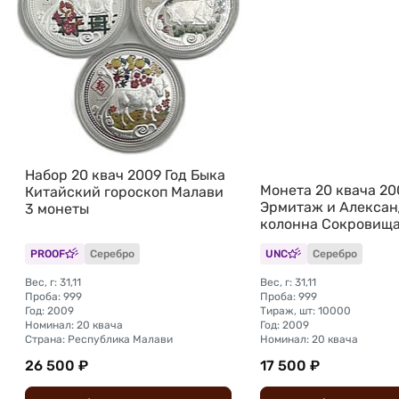
Набор 20 квач 2009 Год Быка
Монета 20 квача 20
Китайский гороскоп Малави
Эрмитаж и Алексан
3 монеты
колонна Сокровища
Петербурга Малави
PROOF
Серебро
UNC
Серебро
Вес, г: 31,11
Вес, г: 31,11
Проба: 999
Проба: 999
Год: 2009
Тираж, шт: 10000
Номинал: 20 квача
Год: 2009
Страна: Республика Малави
Номинал: 20 квача
26 500 ₽
17 500 ₽