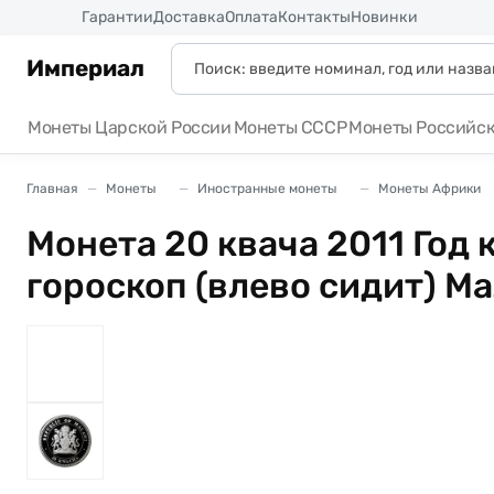
Россия
Гарантии
Доставка
Оплата
Контакты
Новинки
Империал
Монеты Царской России
Монеты СССР
Монеты Российс
Главная
Монеты
Иностранные монеты
Монеты Африки
Монета 20 квача 2011 Год
гороскоп (влево сидит) М