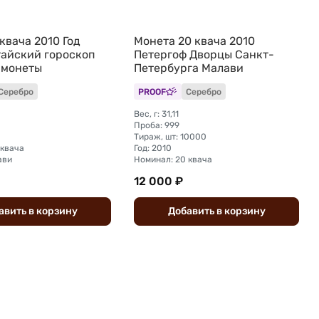
квача 2010 Год
Монета 20 квача 2010
тайский гороскоп
Петергоф Дворцы Санкт-
 монеты
Петербурга Малави
Серебро
PROOF
Серебро
Вес, г: 31,11
Проба: 999
Тираж, шт: 10000
 квача
Год: 2010
ави
Номинал: 20 квача
12 000 ₽
авить
в
корзину
Добавить
в
корзину