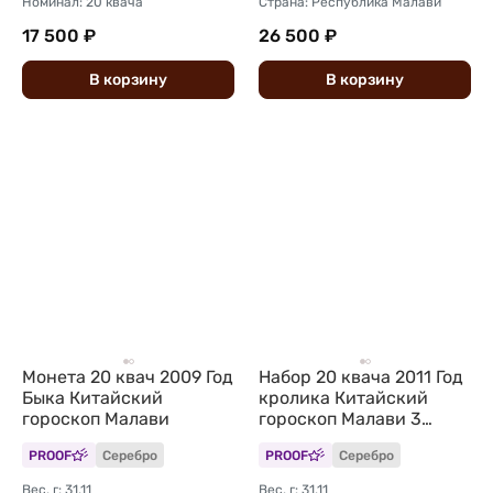
Номинал: 20 квача
Страна: Республика Малави
17 500 ₽
26 500 ₽
В
корзину
В
корзину
Монета 20 квач 2009 Год
Набор 20 квача 2011 Год
Быка Китайский
кролика Китайский
гороскоп Малави
гороскоп Малави 3
монеты
PROOF
Серебро
PROOF
Серебро
Вес, г: 31,11
Вес, г: 31,11