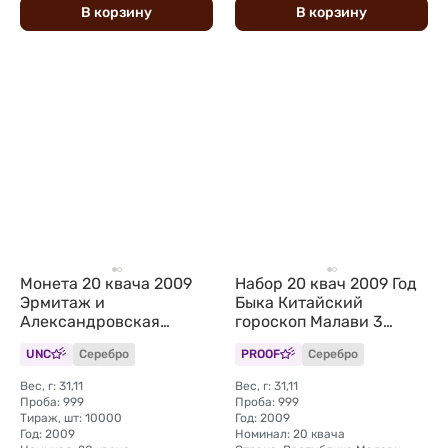
В
корзину
В
корзину
Монета 20 квача 2009
Набор 20 квач 2009 Год
Эрмитаж и
Быка Китайский
Александровская
гороскоп Малави 3
колонна Сокровища
монеты
UNC
Серебро
PROOF
Серебро
Санкт-Петербурга
Малави
Вес, г: 31,11
Вес, г: 31,11
Проба: 999
Проба: 999
Тираж, шт: 10000
Год: 2009
Год: 2009
Номинал: 20 квача